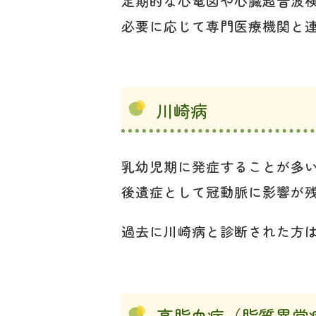
定期的な心電図や心臓超音波
必要に応じて専門医療機関と
川崎病
乳幼児期に発症することが多
後遺症として冠動脈に影響が
過去に川崎病と診断された方
高脂血症（脂質異常