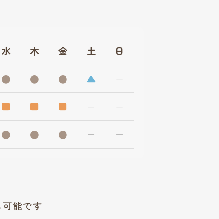
水
木
金
土
日
●
●
●
▲
ー
■
■
■
ー
ー
●
●
●
ー
ー
も可能です